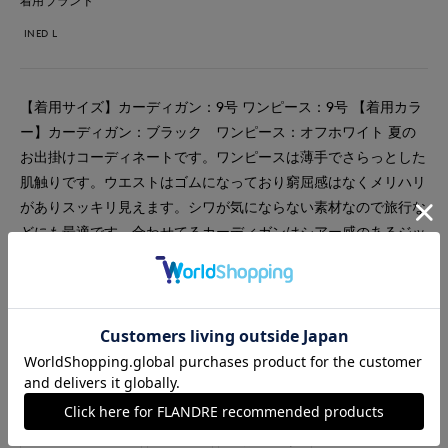
着用ブランド
INED L
【着用サイズ】カーディガン：9号 ワンピース：9号 【着用カラ
ー】カーディガン：ブラック ワンピース：オフホワイト 夏の
お出掛けコーディネートです。ワンピースは薄手でさらっとした
肌触りです。ウエストはゴムになっており窮屈感はなくメリハリ
がありスッキリ見えます。シワが気にならない素材なので旅行な
どにも最適です。合わせてるカーディガンはシアー感のあるジッ
プニットです。軽くて羽織りやすいです。ジップを閉めてプルオ
ーバーでの着用もおすすめです。
#ワンピース
#休日
#女子会
#デート
#食事会
#ウォッシャブル
#イージーケア
#フェミニン
#エレガンス
#骨格ストレート
#カーディガン
#旅行
#おでかけ