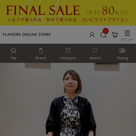
2
メニュー
Top
Brand
Category
Search
Styling