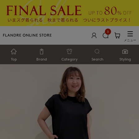
3
メニュー
Top
Brand
Category
Search
Styling