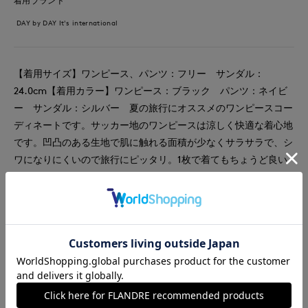
着用ブランド
DAY by DAY It's international
【着用サイズ】ワンピース、パンツ：フリー サンダル：
24.0cm【着用カラー】ワンピース：ブラック パンツ：ネイビ
ー サンダル：シルバー 夏の旅行にオススメのワンピースコー
ディネートです。サッカー地のワンピースは涼しく快適な着心地
です。凹凸のある生地で肌に触れる面積が少なくサラサラで、シ
ワになりにくいので旅行にピッタリ。1枚で着てもちょうど良い
長さですが、柄のパンツを重ねることでよりカジュアルな雰囲気
に。足元はシルバーのサンダルで抜け感を出しました。
#カットソー
#ワンピース
#パンツ
#リラックス
#休日
#女子会
#ウォッシャブル
#イージーケア
#花柄
#カジュアル
#新作
#骨格ウェーブ
#旅行