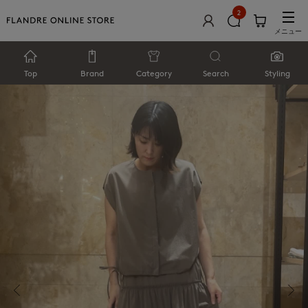
2
メニュー
Top
Brand
Category
Search
Styling