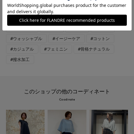
を活かして色々なコーディネートを楽しんでいただけます。
#スカート
#ブラウス
#セットアップ
#リラックス
#女子会
#デート
#食事会
#ウォッシャブル
#イージーケア
#コットン
#カジュアル
#フェミニン
#骨格ナチュラル
#撥水加工
このショップの他のコーディネート
Coodinate