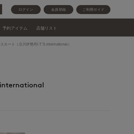
ログイン
会員登録
ご利用ガイド
予約アイテム
店舗リスト
ソーとスカート（立川伊勢丹I.T.'S.international）
nternational