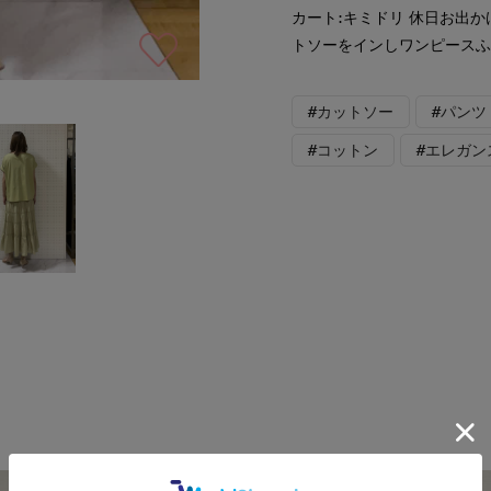
カート:キミドリ 休日お出
トソーをインしワンピース
#カットソー
#パンツ
#コットン
#エレガン