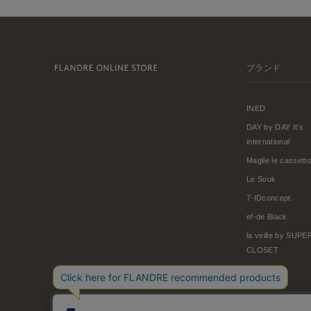
ブランド
INED
DAY by DAY It's
international
Maglie le cassetto
Le Souk
7-IDconcept.
ef-de Black
la veille by SUP
CLOSET