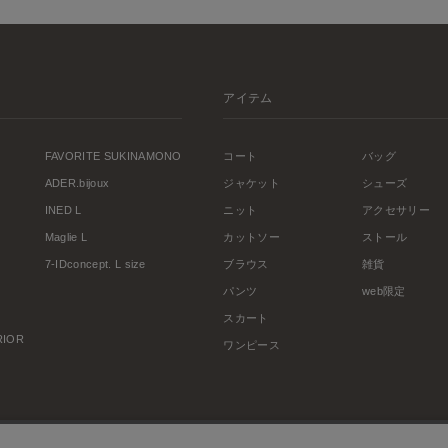
アイテム
FAVORITE SUKINAMONO
コート
バッグ
ADER.bijoux
ジャケット
シューズ
INED L
ニット
アクセサリー
Maglie L
カットソー
ストール
7-IDconcept. L size
ブラウス
雑貨
パンツ
web限定
スカート
ERIOR
ワンピース