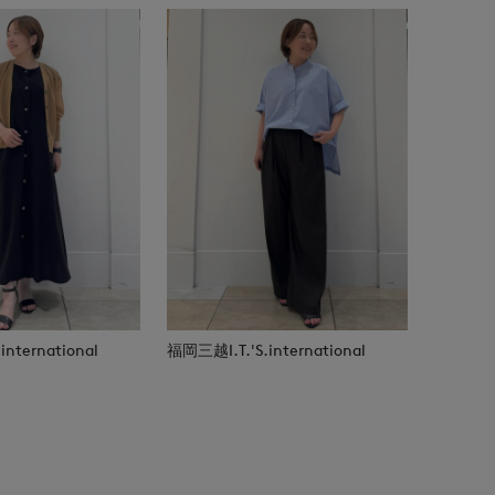
nternational
福岡三越I.T.'S.international