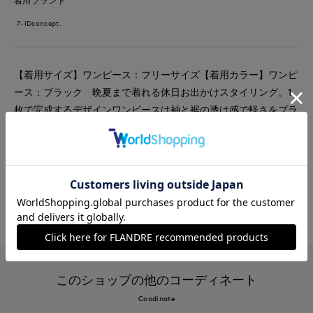
着用ブランド
7-IDconcept.
【着用サイズ】ワンピース：フリーサイズ【着用カラー】ワンピ
ース：ブラック 晩夏まで着れる休日お出かけスタイリング。1
枚で完成するデザインワンピースは袖と裾の透け感で軽さをプラ
ス。軽い着心地でありながら、二の腕もカバーしてくれる五分袖
で羽織り入らずなのも嬉しいポイントです。
#ワンピース
#アクセサリー
#休日
#食事会
#チェック
#おでかけ
#シアー
このショップの他のコーディネート
Coodinate