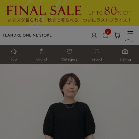
2
メニュー
Top
Brand
Category
Search
Styling