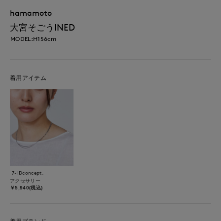
hamamoto
大宮そごうINED
MODEL:H156cm
着用アイテム
7-IDconcept.
アクセサリー
￥5,940(税込)