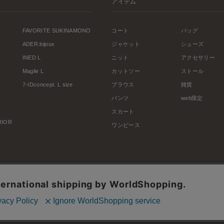
アイテム
FAVORITE SUKINAMONO
コート
バッグ
ADER.bijoux
ジャケット
シューズ
INED L
ニット
アクセサリー
Maglie L
カットソー
ストール
7-IDconcept. L size
ブラウス
雑貨
パンツ
web限定
スカート
ERIOR
ワンピース
利用規約
会社概要
プライバシーポリシー
特定商取引・古物営業法に基づく表示