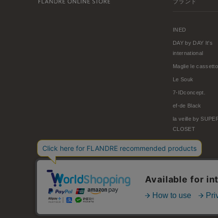
ブランド
INED
DAY by DAY It's
international
Maglie le cassetto
Le Souk
7-IDconcept.
ef-de Black
la veille by SUP
CLOSET
© FLANDRE CO., LTD.
お問い合わせ