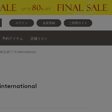
ログイン
会員登録
ご利用ガイド
予約アイテム
店舗リスト
町近鉄I.T.'S.international）
nternational