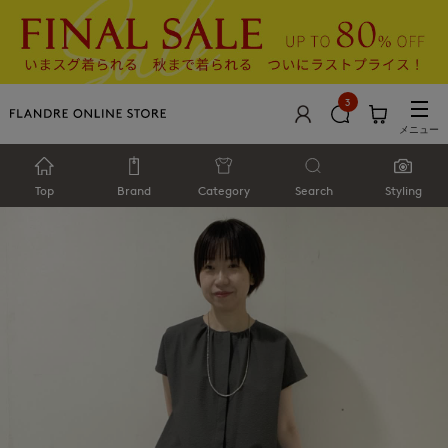
3
メニュー
Top
Brand
Category
Search
Styling