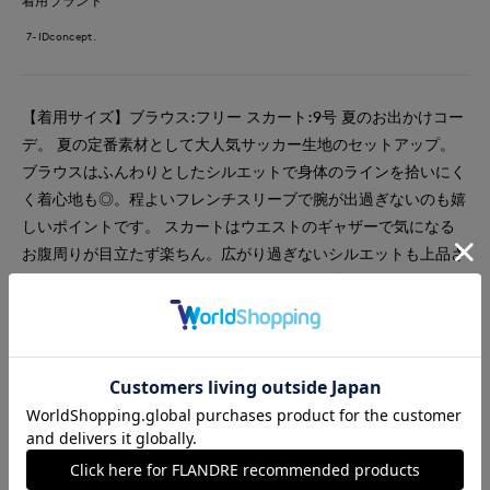
着用ブランド
7-IDconcept.
【着用サイズ】ブラウス:フリー スカート:9号 夏のお出かけコー
デ。 夏の定番素材として大人気サッカー生地のセットアップ。
ブラウスはふんわりとしたシルエットで身体のラインを拾いにく
く着心地も◎。程よいフレンチスリーブで腕が出過ぎないのも嬉
しいポイントです。 スカートはウエストのギャザーで気になる
お腹周りが目立たず楽ちん。広がり過ぎないシルエットも上品さ
を演出。セットアップで着るときちんと感が増すので夏の同窓会
やお食事会などのお出かけにも最適です◎。
#スカート
#ブラウス
#セットアップ
#アクセサリー
#女子会
#食事会
#ウォッシャブル
#イージーケア
#新作
#エレガンス
#骨格ウェーブ
#旅行