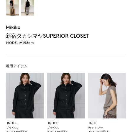
Mikiko
新宿タカシマヤSUPERIOR CLOSET
MODEL:H158cm
着用アイテム
INED L
INED L
INED
ブラウス
ブラウス
カットソー
￥22,110(税込)
￥22,110(税込)
￥11,990(税込)