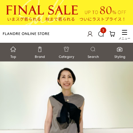
3
メニュー
Top
Brand
Category
Search
Styling