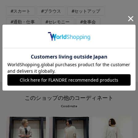
#スカート
#ブラウス
#セットアップ
#通勤・仕事
#セレモニー
#食事会
#ブライダル
#ウォッシャブル
#イージーケア
#レース
#フォーマル
#フェミニン
#エレガンス
#骨格ナチュラル
#おでかけ
#大きいサイズ
このショップの他のコーディネート
Coodinate