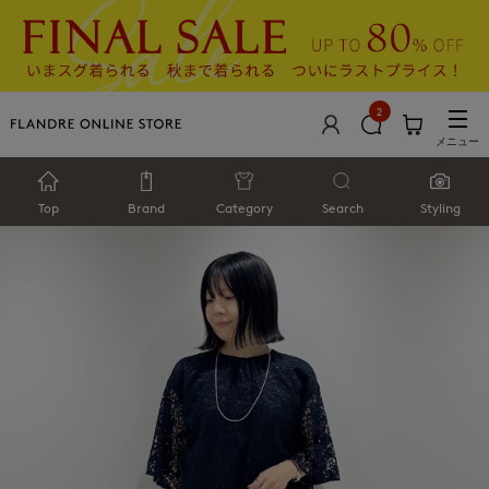
2
メニュー
Top
Brand
Category
Search
Styling