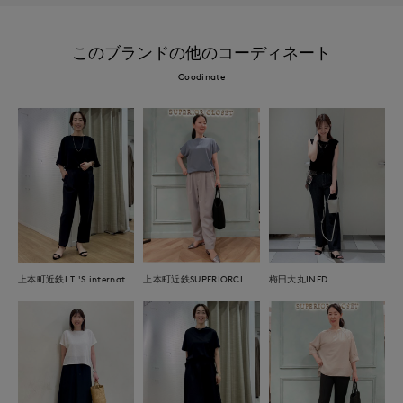
このブランドの他のコーディネート
Coodinate
上本町近鉄I.T.'S.international
上本町近鉄SUPERIORCLOSET
梅田大丸INED