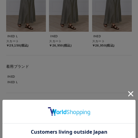
INED L
INED
INED
スカート
スカート
スカート
￥29,150(税込)
￥26,950(税込)
￥26,950(税込)
着用ブランド
INED
INED L
【着用サイズ】カットソー:9号 スカート:9号 【着用カラー・】
カットソー:オフホワイト スカート:カーキ Tシャツ以上、ブ
ラウス未満！リラックスした大人のコーデにぴったりの、Vネッ
クカットソー。サイドスリットデザインなので、フロントインコ
ーデもスッキリまとまってオススメです♪暑い季節は、涼やかな