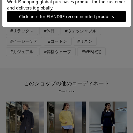
リネンアイテムと合わせるのはいかがですか。
#スペシャルプライス
#カットソー
#スカート
#リラックス
#休日
#ウォッシャブル
#イージーケア
#コットン
#リネン
#カジュアル
#骨格ウェーブ
#WEB限定
このショップの他のコーディネート
Coodinate