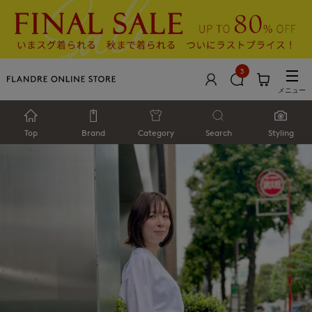
3
メニュー
Top
Brand
Category
Search
Styling