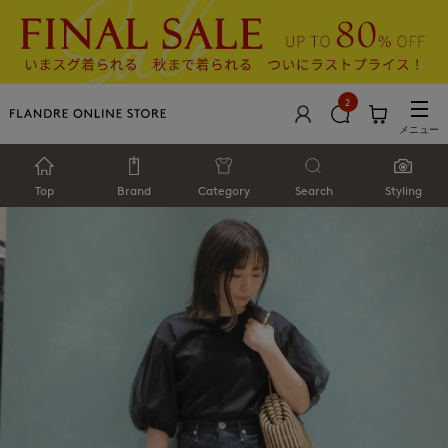
2
メニュー
Top
Brand
Category
Search
Styling