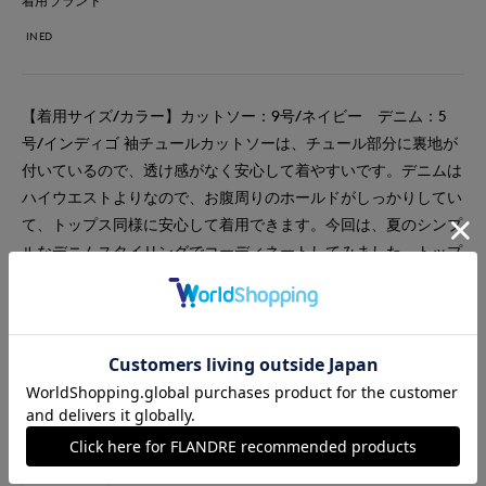
着用ブランド
INED
【着用サイズ/カラー】カットソー：9号/ネイビー デニム：5
号/インディゴ 袖チュールカットソーは、チュール部分に裏地が
付いているので、透け感がなく安心して着やすいです。デニムは
ハイウエストよりなので、お腹周りのホールドがしっかりしてい
て、トップス同様に安心して着用できます。今回は、夏のシンプ
ルなデニムスタイリングでコーディネートしてみました。トップ
スがネイビーだと汗かく季節にも汗ジミが気になりにくくておす
すめです。
#カットソー
#パンツ
#ウォッシャブル
#イージーケア
#コットン
#デニム
#カジュアル
#骨格ナチュラル
#旅行
#バッグ