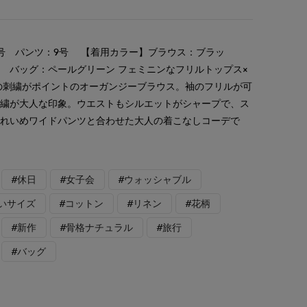
号 パンツ：9号 【着用カラー】ブラウス：ブラッ
バッグ：ペールグリーン フェミニンなフリルトップス×
の刺繍がポイントのオーガンジーブラウス。袖のフリルが可
刺繍が大人な印象。ウエストもシルエットがシャープで、ス
きれいめワイドパンツと合わせた大人の着こなしコーデで
#休日
#女子会
#ウォッシャブル
いサイズ
#コットン
#リネン
#花柄
#新作
#骨格ナチュラル
#旅行
#バッグ