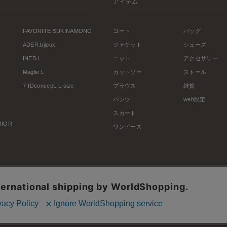
アイテム
FAVORITE SUKINAMONO
コート
バッグ
ADER.bijoux
ジャケット
シューズ
INED L
ニット
アクセサリー
Maglie L
カットソー
ストール
7-IDconcept. L size
ブラウス
雑貨
パンツ
web限定
スカート
ERIOR
ワンピース
利用規約
会社概要
プライバシーポリシー
特定商取引・古物営業法に基づく表示