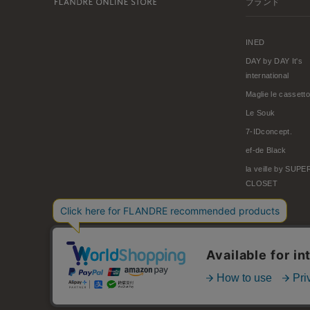
ブランド
INED
DAY by DAY It's
international
Maglie le cassetto
Le Souk
7-IDconcept.
ef-de Black
la veille by SUP
CLOSET
© FLANDRE CO., LTD.
お問い合わせ