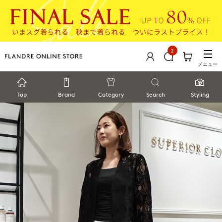
2
メニュー
Top
Brand
Category
Search
Styling