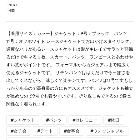
INED L
INED
【着用サイズ：カラー】ジャケット：9号：ブラック パンツ：
11号：オフホワイト レースジャケットでお出かけスタイリング。
適度なハリがあるレースジャケットは形がキレイでサラッと羽織
るだけでキマる１枚。スカート、パンツ、ワンピースとあわせや
すい丈がポイントです。 フォーマルからカジュアルまで幅広く
使えるジャケットです。 サテンパンツははくだけで今っぽさを
出してくれながら、涼しくて楽チンです。パンツは11号で丈もし
っかりあるので高身長の方にもオススメです。ジャケットも袖丈
が長めなので9号でも着やすいです。折り返しもできるので身長
関係なく着られます。
#ジャケット
#パンツ
#セレモニー
#休日
#女子会
#デート
#食事会
#ウォッシャブル