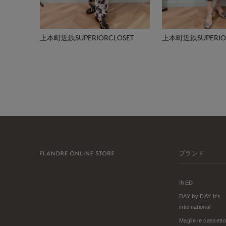
上本町近鉄SUPERIORCLOSET
上本町近鉄SUPERIOR
ブランド
INED
DAY by DAY It's
international
Maglie le cassetto