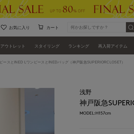
お気に入り
カート
アウトレット
スタイリング
ランキング
再入荷アイテム
ンピースとINED LワンピースとINEDバッグ（神戸阪急SUPERIORCLOSET）
浅野
神戸阪急SUPERIO
MODEL:H157cm