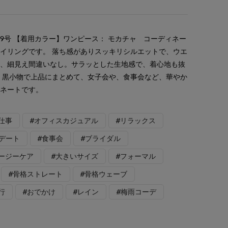
9号 【着用カラー】ワンピース： モカチャ コーディネー
イリングです。 落ち感がありスッキリシルエットで、ウエ
は、細見え間違いなし。サラッとした生地感で、着心地も抜
。黒小物で上品にまとめて、女子会や、食事会など、華やか
ィネートです。
仕事
#オフィスカジュアル
#リラックス
#デート
#食事会
#ブライダル
イージーケア
#大きいサイズ
#フォーマル
#骨格ストレート
#骨格ウェーブ
行
#おでかけ
#レイン
#梅雨コーデ