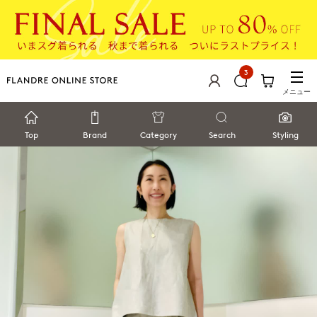
3
メニュー
Top
Brand
Category
Search
Styling