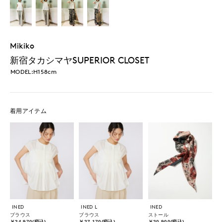
Mikiko
新宿タカシマヤSUPERIOR CLOSET
MODEL:H158cm
着用アイテム
INED
INED L
INED
ブラウス
ブラウス
ストール
￥24,970(税込)
￥27,170(税込)
￥20,900(税込)