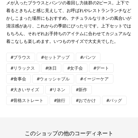
メが入ったブラウスとパンツの着回し力抜群の2ピース。上下で
着るときちんと感じ見えして、お呼ばれやレストランランチなど
かしこまった場所にもおすすめ。ナチュラルなリネンの風合いが
清涼感があり、これからの季節にぴったりです。上下セットでは
もちろん、それぞれお手持ちのアイテムに合わせてカジュアルな
着こなしも楽しめます。いつものサイズで大丈夫でした。
#ブラウス
#セットアップ
#パンツ
#リラックス
#休日
#女子会
#デート
#食事会
#ウォッシャブル
#イージーケア
#大きいサイズ
#リネン
#新作
#骨格ストレート
#旅行
#おでかけ
#バッグ
このショップの他のコーディネート