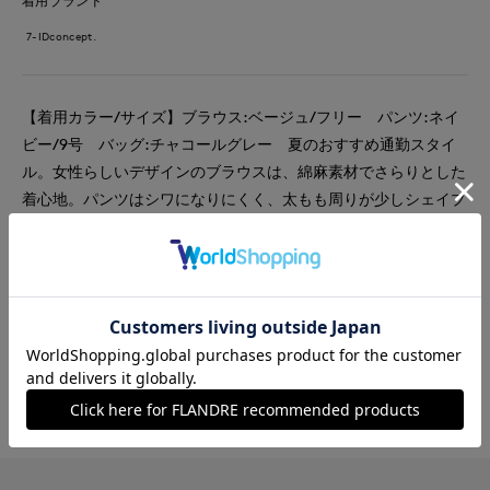
着用ブランド
7-IDconcept.
【着用カラー/サイズ】ブラウス:ベージュ/フリー パンツ:ネイ
ビー/9号 バッグ:チャコールグレー 夏のおすすめ通勤スタイ
ル。女性らしいデザインのブラウスは、綿麻素材でさらりとした
着心地。パンツはシワになりにくく、太もも周りが少しシェイプ
しているので脚長効果抜群です。
#ブラウス
#パンツ
#通勤・仕事
#オフィスカジュアル
#ウォッシャブル
#イージーケア
#コットン
#リネン
#フェミニン
#エレガンス