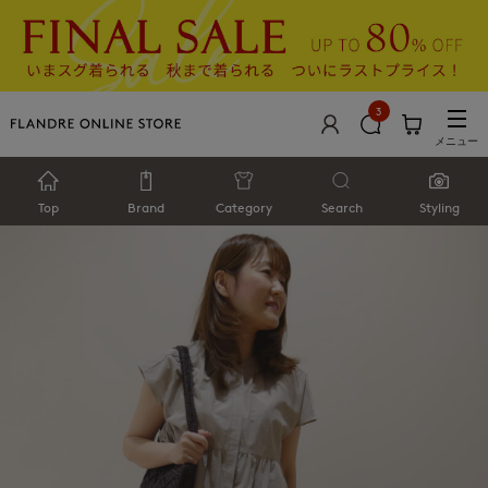
3
メニュー
Top
Brand
Category
Search
Styling