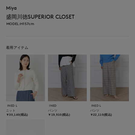
Miya
盛岡川徳SUPERIOR CLOSET
MODEL:H157cm
着用アイテム
INED L
INED
INED L
ニット
パンツ
パンツ
￥30,140(税込)
￥19,910(税込)
￥22,110(税込)