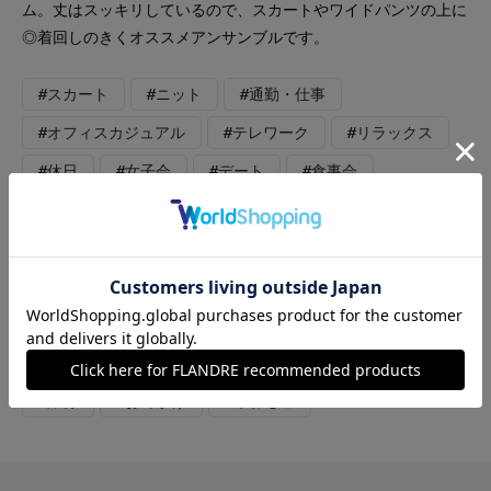
ム。丈はスッキリしているので、スカートやワイドパンツの上に
◎着回しのきくオススメアンサンブルです。
#スカート
#ニット
#通勤・仕事
#オフィスカジュアル
#テレワーク
#リラックス
#休日
#女子会
#デート
#食事会
#ウォッシャブル
#イージーケア
#大きいサイズ
#ウール
#カシミヤ
#カジュアル
#フェミニン
#新作
#エレガンス
#骨格ストレート
#骨格ウェーブ
#骨格ナチュラル
#レイヤード
#カーディガン
#旅行
#おでかけ
#ふわもこ