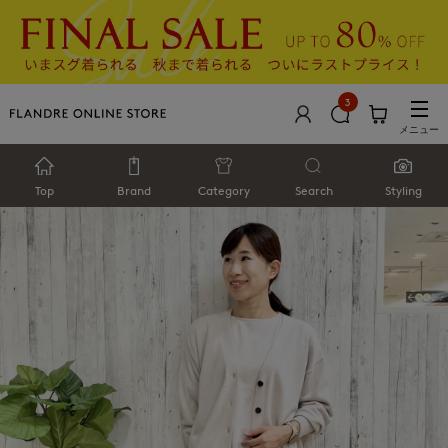
3
メニュー
Top
Brand
Category
Search
Styling