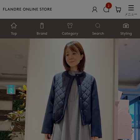
2
メニュー
Top
Brand
Category
Search
Styling