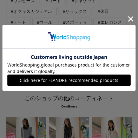
#ワンピース
#コート
#ジャケット
#オフィスカジュアル
#リラックス
#休日
#デート
#ウール
#スポーティ
#エレガンス
#モード
#トラッド
#軽アウター
#骨格ストレート
#骨格ウェーブ
#骨格ナチュラル
#旅行
#おでかけ
#キルティング
#軽羽織
このショップの他のコーディネート
Coodinate