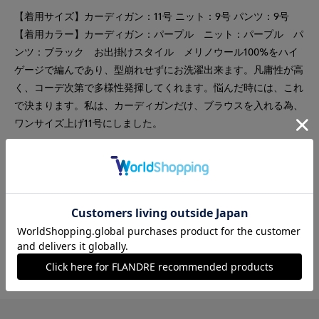
【着用サイズ】カーディガン：11号 ニット：9号 パンツ：9号
【着用カラー】カーディガン：パープル ニット：パープル パ
ンツ：ブラック お出掛けスタイル メリノウール100%をハイ
ゲージで編んであり、型崩れせずにお洗濯出来ます。凡庸性が高
く、コーデ次第で多様性発揮してくれます。悩んだ時には、これ
で決まります。私は、カーディガンだけ、ブラウスを入れる為、
ワンサイズ上げ11号にしました。
#ニット
#パンツ
#通勤・仕事
#オフィスカジュアル
#テレワーク
#女子会
#デート
#食事会
#ウォッシャブル
#イージーケア
#ウール
#レイヤード
#カーディガン
#おでかけ
#アンサンブル