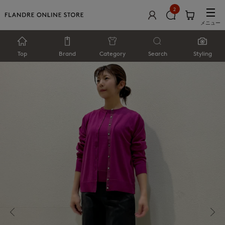
2
メニュー
Top
Brand
Category
Search
Styling