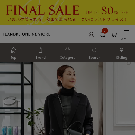
2
メニュー
Top
Brand
Category
Search
Styling