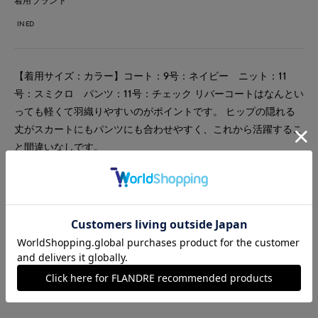
着用ブランド
INED
【着用サイズ：カラー】コート：9号：ネイビー ニット：11
号：スミクロ パンツ：11号：チェック リバーコートはなんとい
っても軽くて羽織りやすいのがポイントです。 ヒップの隠れる
丈がスカートにもパンツにも合わせやすく、これから活躍するこ
と間違いなしです。
#コート
#ニット
#パンツ
#通勤・仕事
#オフィスカジュアル
#休日
#大きいサイズ
#ウール
#チェック
#トラッド
#骨格ナチュラル
#ハイネック
#旅行
#おでかけ