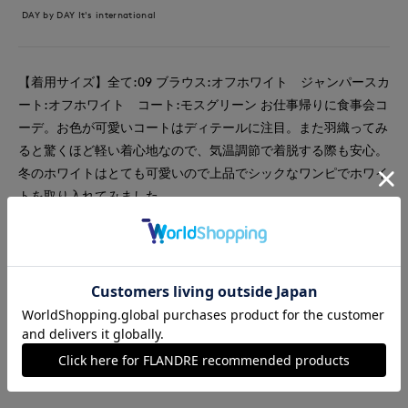
DAY by DAY It's international
【着用サイズ】全て:09 ブラウス:オフホワイト ジャンパースカ
ート:オフホワイト コート:モスグリーン お仕事帰りに食事会コ
ーデ。お色が可愛いコートはディテールに注目。また羽織ってみ
ると驚くほど軽い着心地なので、気温調節で着脱する際も安心。
冬のホワイトはとても可愛いので上品でシックなワンピでホワイ
トを取り入れてみました。
#ワンピース
#スカート
#ブラウス
#通勤・仕事
#オフィスカジュアル
#女子会
#デート
#食事会
#ウール
#フェミニン
#エレガンス
#骨格ストレート
#レイヤード
#おでかけ