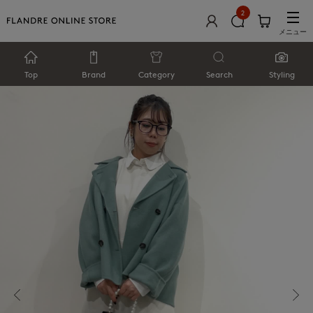
2
メニュー
Top
Brand
Category
Search
Styling