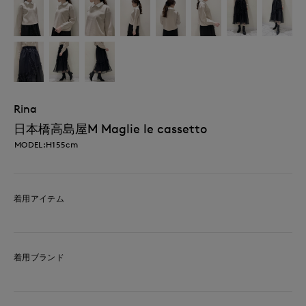
Rina
日本橋高島屋M Maglie le cassetto
MODEL:H155cm
着用アイテム
着用ブランド