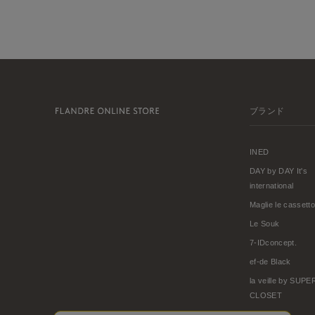
ブランド
INED
DAY by DAY It's
international
Maglie le cassetto
Le Souk
7-IDconcept.
ef-de Black
la veille by SUP
CLOSET