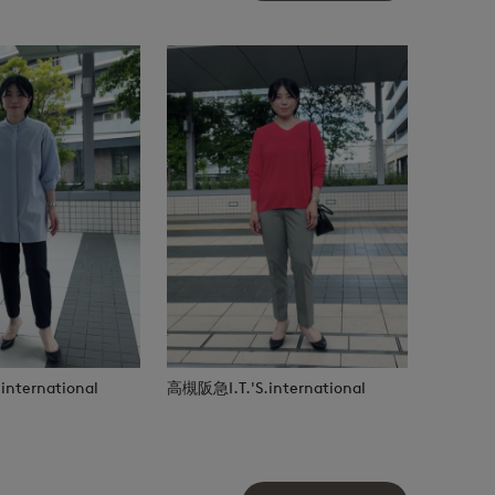
nternational
高槻阪急I.T.'S.international