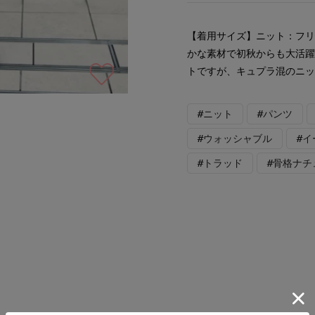
【着用サイズ】ニット：フリ
かな素材で初秋からも大活躍
トですが、キュプラ混のニ
#ニット
#パンツ
#ウォッシャブル
#
#トラッド
#骨格ナチ