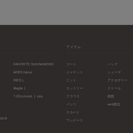
アイテム
FAVORITE SUKINAMONO
コート
バッグ
ADER.bijoux
ジャケット
シューズ
INED L
ニット
アクセサリー
Maglie L
カットソー
ストール
7-IDconcept. L size
ブラウス
雑貨
パンツ
web限定
スカート
ERIOR
ワンピース