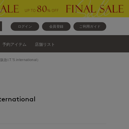
ログイン
会員登録
ご利用ガイド
予約アイテム
店舗リスト
急I.T.'S.international）
ernational