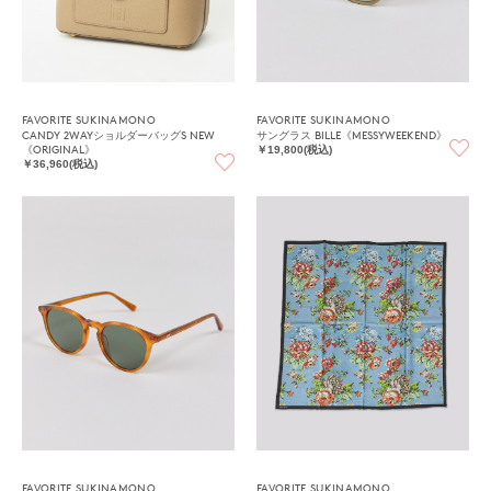
FAVORITE SUKINAMONO
FAVORITE SUKINAMONO
CANDY 2WAYショルダーバッグS NEW
サングラス BILLE《MESSYWEEKEND》
《ORIGINAL》
￥19,800(税込)
￥36,960(税込)
FAVORITE SUKINAMONO
FAVORITE SUKINAMONO