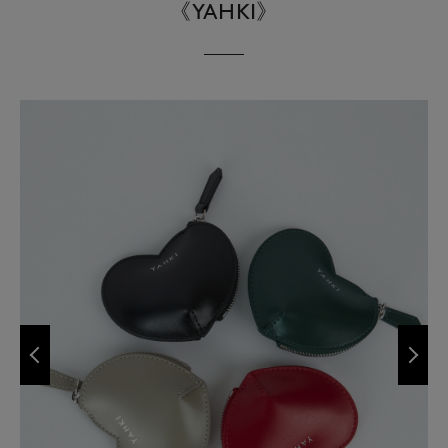
《YAHKI》