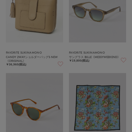
FAVORITE SUKINAMONO
FAVORITE SUKINAMONO
CANDY 2WAYショルダーバッグS NEW
サングラス BILLE《MESSYWEEKEND》
《ORIGINAL》
￥19,800(税込)
￥36,960(税込)