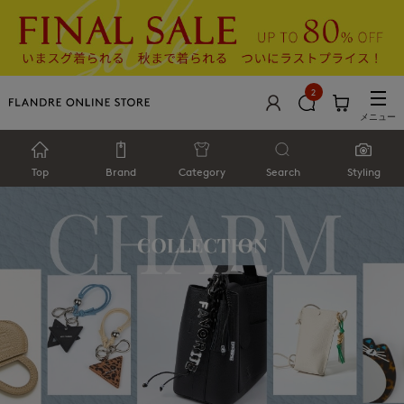
2
メニュー
Top
Brand
Category
Search
Styling