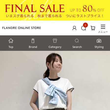
3
メニュー
Top
Brand
Category
Search
Styling