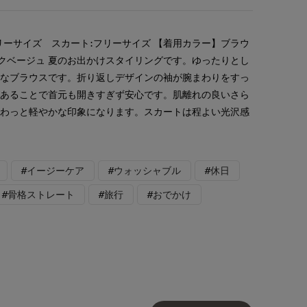
リーサイズ スカート:フリーサイズ 【着用カラー】ブラウ
ークベージュ 夏のお出かけスタイリングです。ゆったりとし
適なブラウスです。折り返しデザインの袖が腕まわりをすっ
があることで首元も開きすぎず安心です。肌離れの良いさら
ふわっと軽やかな印象になります。スカートは程よい光沢感
#イージーケア
#ウォッシャブル
#休日
#骨格ストレート
#旅行
#おでかけ