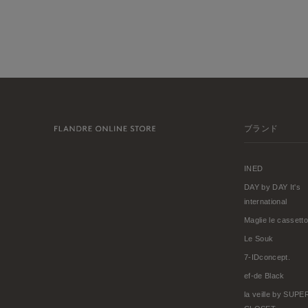
ブランド
INED
DAY by DAY It's
international
Maglie le cassetto
Le Souk
7-IDconcept.
ef-de Black
la veille by SUP