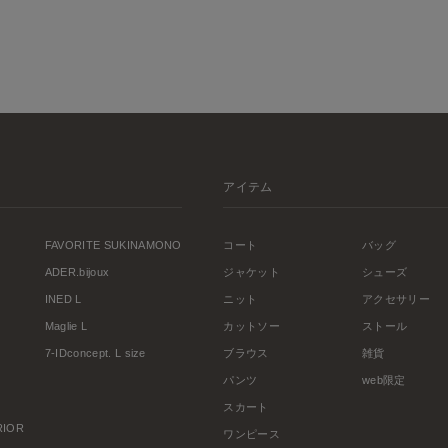
アイテム
FAVORITE SUKINAMONO
コート
バッグ
ADER.bijoux
ジャケット
シューズ
INED L
ニット
アクセサリー
Maglie L
カットソー
ストール
7-IDconcept. L size
ブラウス
雑貨
パンツ
web限定
スカート
ERIOR
ワンピース