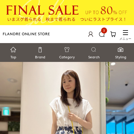
3
メニュー
Top
Brand
Category
Search
Styling