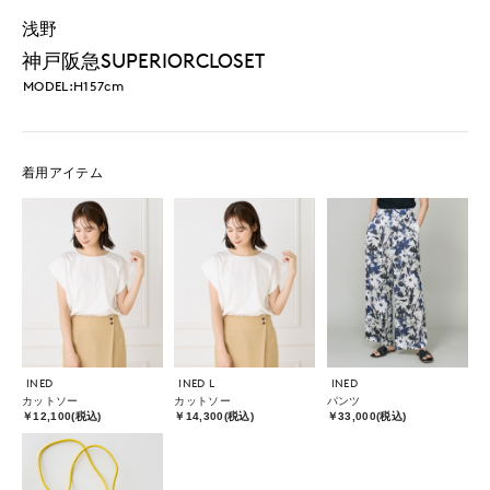
浅野
神戸阪急SUPERIORCLOSET
MODEL:H157cm
着用アイテム
INED
INED L
INED
カットソー
カットソー
パンツ
￥12,100(税込)
￥14,300(税込)
￥33,000(税込)