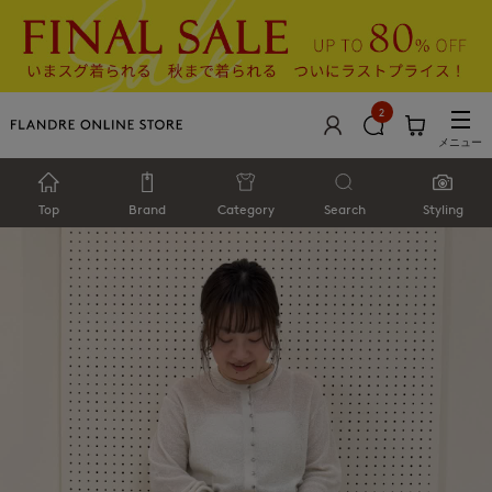
2
メニュー
Top
Brand
Category
Search
Styling