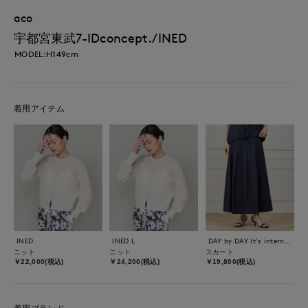
aco
宇都宮東武7-IDconcept./INED
MODEL:H149cm
着用アイテム
INED
INED L
DAY by DAY It's international
ニット
ニット
スカート
￥22,000(税込)
￥24,200(税込)
￥19,800(税込)