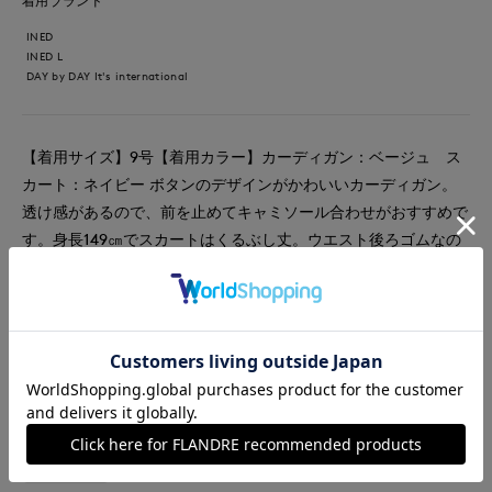
着用ブランド
INED
INED L
DAY by DAY It's international
【着用サイズ】9号【着用カラー】カーディガン：ベージュ ス
カート：ネイビー ボタンのデザインがかわいいカーディガン。
透け感があるので、前を止めてキャミソール合わせがおすすめで
す。身長149㎝でスカートはくるぶし丈。ウエスト後ろゴムなの
で、履き心地は抜群です。しわにもなりにくく、お出かけにもお
すすめです。
#スカート
#通勤・仕事
#オフィスカジュアル
#大きいサイズ
#コットン
#フェミニン
#骨格ウェーブ
#カーディガン
#シアー
#ランチ