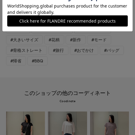
アクセントになり、軽やかな素材感を楽しめる着こなしです。
#ニット
#パンツ
#リラックス
#休日
#デート
#ウォッシャブル
#イージーケア
#大きいサイズ
#花柄
#新作
#モード
#骨格ストレート
#旅行
#おでかけ
#バッグ
#帰省
#BBQ
このショップの他のコーディネート
Coodinate