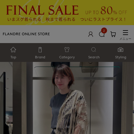
2
メニュー
Top
Brand
Category
Search
Styling