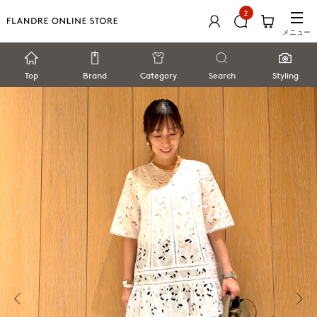
2
メニュー
Top
Brand
Category
Search
Styling