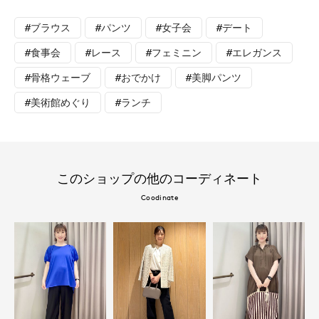
#ブラウス
#パンツ
#女子会
#デート
#食事会
#レース
#フェミニン
#エレガンス
#骨格ウェーブ
#おでかけ
#美脚パンツ
#美術館めぐり
#ランチ
このショップの他のコーディネート
Coodinate