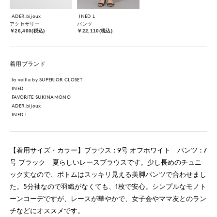
ADER.bijoux
INED L
アクセサリー
パンツ
￥26,400(税込)
￥22,110(税込)
着用ブランド
la veille by SUPERIOR CLOSET
INED
FAVORITE SUKINAMONO
ADER.bijoux
INED L
【着用サイズ・カラー】ブラウス : 9号 オフホワイト パンツ : 7
号 ブラック 夏らしいレースブラウスです。少し長めのチュニ
ック丈なので、ボトムはスッキリ見える美脚パンツで合わせまし
た。5分袖なので羽織がなくても、1枚で安心。シンプルなモノト
ーンコーデですが、レースが華やかで、女子会やママ友とのラン
チなどにオススメです。