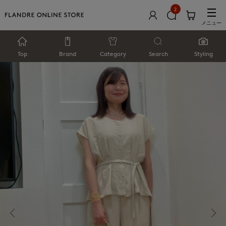
2
メニュー
Top
Brand
Category
Search
Styling