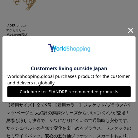
ADER.bijoux
アクセサリー
￥19,800(税込)
着用ブランド
INED
INED L
FAVORITE SUKINAMONO
ADER.bijoux
【着用サイズ】全て9号 【着用カラー】ジャケット/ブラウス/パ
ンツ:ベージュ 大好評の麻調シリーズからついにパンツが登場！
夏場も涼しく快適で、シワになりにくいので通勤時も安心です。
サッシュベルトの有無で変化を楽しめるブラウス、ワンタックの
セミワイドパンツ、安心の五分袖ジャケット。スカートもありま