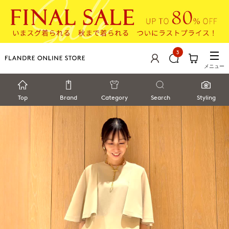
3
メニュー
Top
Brand
Category
Search
Styling