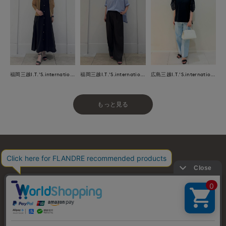
福岡三越I.T.'S.international
福岡三越I.T.'S.international
広島三越I.T.'S.international
もっと見る
お問い合わせ
利用規約
会社概要
プライバシーポリシー
特定商取引・古物営業法に基づく表示
店舗リスト
© FLANDRE CO., LTD.