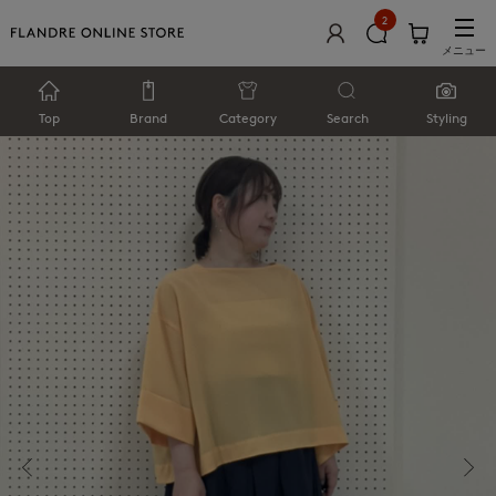
2
メニュー
Top
Brand
Category
Search
Styling