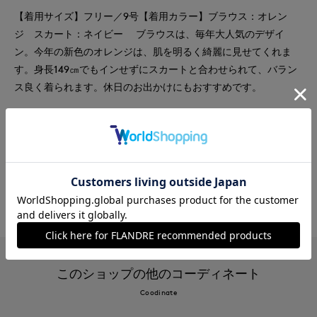
【着用サイズ】フリー／9号【着用カラー】ブラウス：オレン
ジ スカート：ネイビー ブラウスは、毎年大人気のデザイ
ン。今年の新色のオレンジは、肌を明るく綺麗に見せてくれま
す。身長149㎝でもインせずにスカートと合わせられて、バラン
ス良く着られます。休日のお出かけにもおすすめです。
#スカート
#ブラウス
#リラックス
#休日
#女子会
#デート
#イージーケア
#コットン
#カジュアル
#骨格ウェーブ
#おでかけ
#ランチ
このショップの他のコーディネート
Coodinate