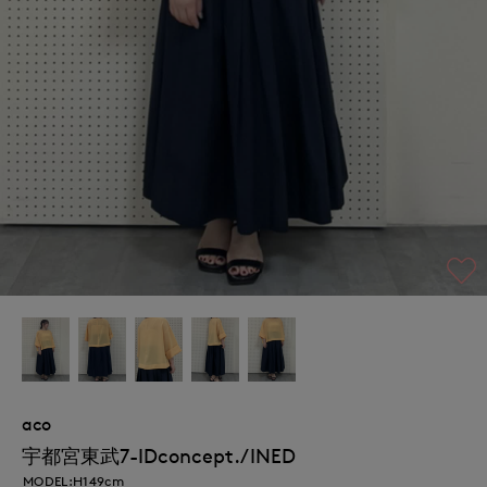
aco
宇都宮東武7-IDconcept./INED
MODEL:H149cm