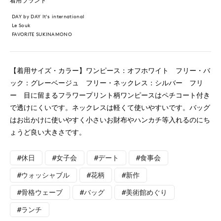
着用ブランド
DAY by DAY It's international
Le Souk
FAVORITE SUKINAMONO
【着用サイズ・カラー】ワンピース：オフホワイト フリー・バ
ック：グレーベージュ フリー・ネックレス：シルバー フリ
ー 目に留まるフラワープリント柄ワンピースはペチコート付き
で透けにくいです。ネックレスは軽くて使いやすいです。バッグ
はお出かけに使いやすく小さいお財布やハンカチ等入れるのにち
ょうど良い大きさです。
#休日
#女子会
#デート
#食事会
#ウォッシャブル
#花柄
#新作
#骨格ウェーブ
#バッグ
#美術館めぐり
#ランチ