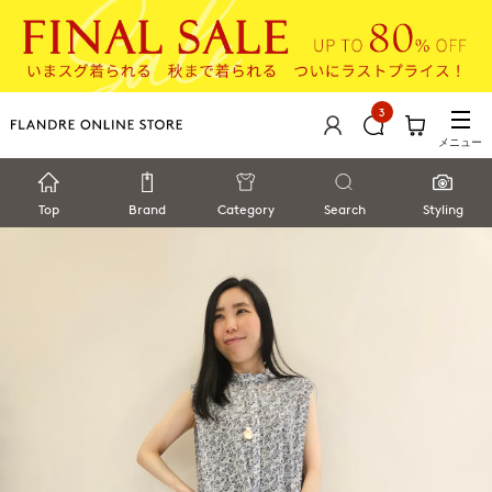
3
メニュー
Top
Brand
Category
Search
Styling