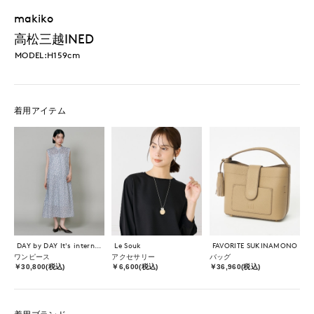
makiko
高松三越INED
MODEL:H159cm
着用アイテム
DAY by DAY It's international
Le Souk
FAVORITE SUKINAMONO
ワンピース
アクセサリー
バッグ
￥30,800(税込)
￥6,600(税込)
￥36,960(税込)