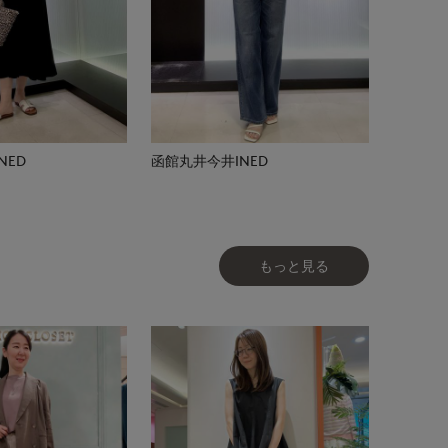
NED
函館丸井今井INED
もっと見る