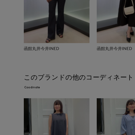
函館丸井今井INED
函館丸井今井INED
このブランドの他のコーディネート
Coodinate