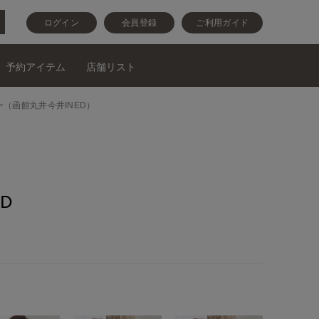
ログイン
会員登録
ご利用ガイド
予約アイテム
店舗リスト
リー（函館丸井今井INED）
D