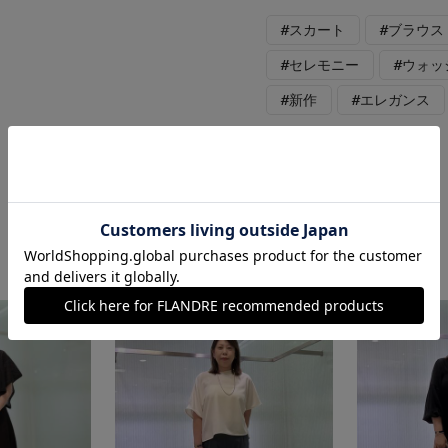
#スカート
#ブラウス
#セレモニー
#ウォッ
#新作
#エレガンス