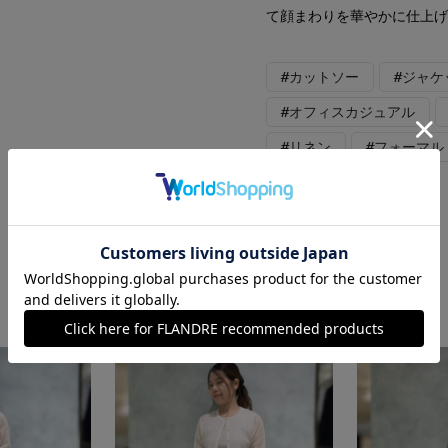
て顔まわりを華やかに仕上
#カットソー
#ジャケ
#オフィスカジュアル
#リネン
#フォーマル