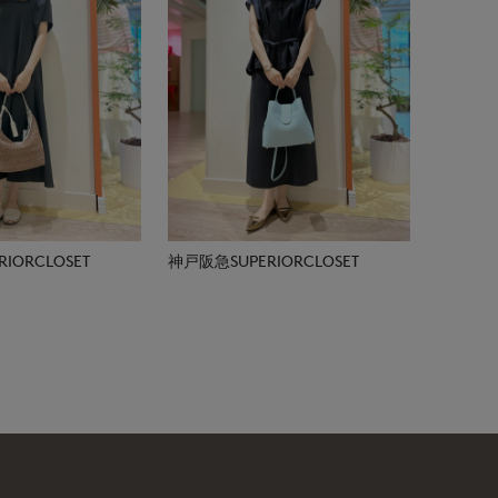
IORCLOSET
神戸阪急SUPERIORCLOSET