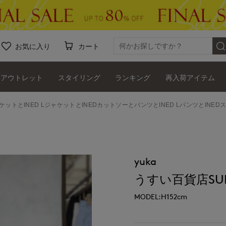
お気に入り
カート
アウトレット
スタイリング
ランキング
再入荷アイテム
ャケットとINED LジャケットとINEDカットソーとパンツとINED LパンツとINEDス
yuka
うすい百貨店SUPE
MODEL:H152cm