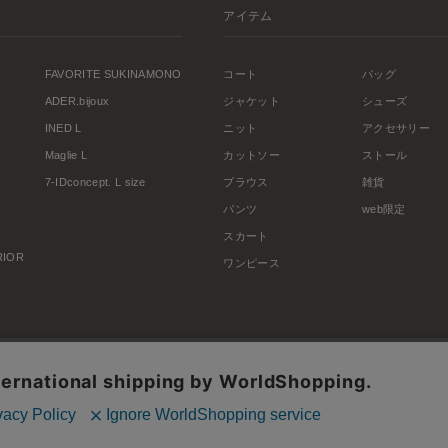
アイテム
FAVORITE SUKINAMONO
コート
バッグ
ADER.bijoux
ジャケット
シューズ
INED L
ニット
アクセサリー
Maglie L
カットソー
ストール
7-IDconcept. L size
ブラウス
雑貨
パンツ
web限定
スカート
ERIOR
ワンピース
利用規約
会社概要
プライバシーポリシー
特定商取引・古物営業法に基づく表示