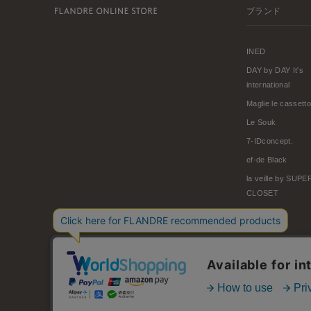
ブランド
INED
DAY by DAY It's
international
Maglie le cassetto
Le Souk
7-IDconcept.
ef-de Black
la veille by SUP
CLOSET
© FLANDRE CO., LTD.
お問い合わせ