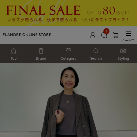
2
メニュー
Top
Brand
Category
Search
Styling