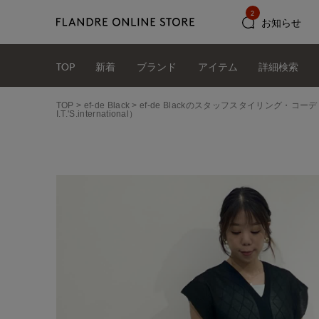
2
お知らせ
TOP
新着
ブランド
アイテム
詳細検索
TOP
ef-de Black
ef-de Blackのスタッフスタイリング・コーデ
I.T.'S.international）