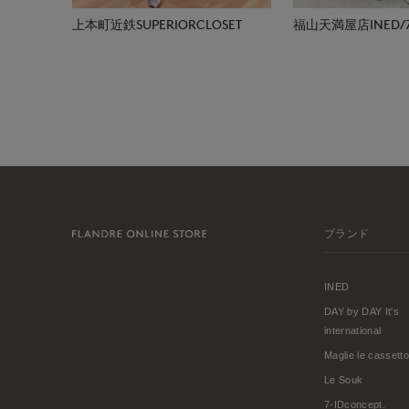
上本町近鉄SUPERIORCLOSET
ブランド
INED
DAY by DAY It's
international
Maglie le cassetto
Le Souk
7-IDconcept.