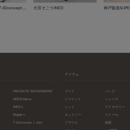
福山天満屋店INED/7-IDconcept./Maglie
大宮そごうINED
神戸阪急SUPER
アイテム
FAVORITE SUKINAMONO
コート
バッグ
ADER.bijoux
ジャケット
シューズ
INED L
ニット
アクセサリー
Maglie L
カットソー
ストール
7-IDconcept. L size
ブラウス
雑貨