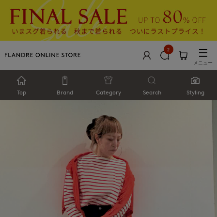
2
メニュー
Top
Brand
Category
Search
Styling