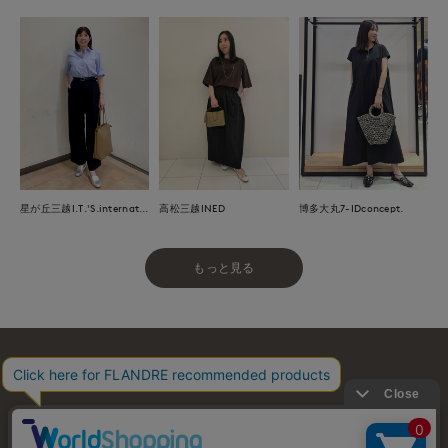
星が丘三越I.T.'S.international
高松三越INED
博多大丸7-IDconcept.
もっと見る
お問い合わせ
利用規約
会社概要
プライバシーポリシー