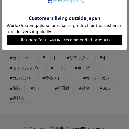
ャツです。さりげなくあしらったDAY bｙ DAYアイコンのDayの
ワンポイント刺繍がポイント！襟・前立てを2枚仕立てにし、レ
イヤードしたようなデザインがポイントのニットカーディガン。
ほんのり透け感を表現し春夏に重宝するアイテムです。ボタンを
閉めてプルオーバー感覚での着用も◎デニムパンツで合わせてみ
ました！
#カットソー
#ニット
#リラックス
#休日
#ウォッシャブル
#デニム
#ボーダー
#カジュアル
#骨格ストレート
#カーディガン
#旅行
#シアー
#軽羽織
#帰省
#BBQ
#運動会
このショップの他のコーディネート