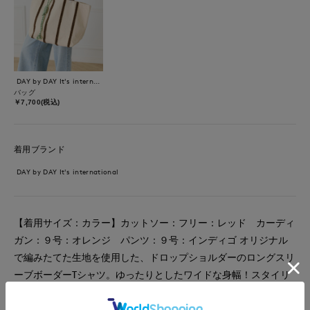
DAY by DAY It's international
バッグ
￥7,700(税込)
着用ブランド
DAY by DAY It's international
【着用サイズ：カラー】カットソー：フリー：レッド カーディ
ガン：９号：オレンジ パンツ：９号：インディゴ オリジナル
で編みたてた生地を使用した、ドロップショルダーのロングスリ
ーブボーダーTシャツ。ゆったりとしたワイドな身幅！スタイリ
ングにアクセントを効かせる鮮やかな色合。ナチュラルな光沢感
でカジュアルになりすぎず大人の女性にピッタリのボーダーTシ