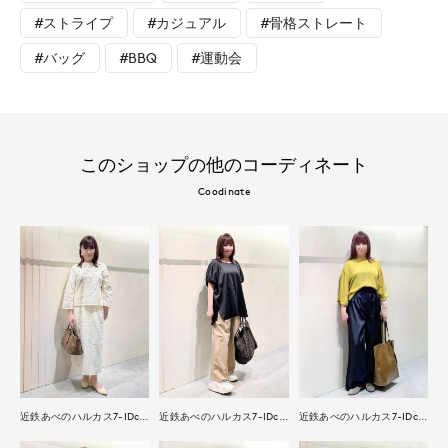
#ストライプ
#カジュアル
#骨格ストレート
#バッグ
#BBQ
#運動会
このショップの他のコーディネート
Coodinate
近鉄あべのハルカス7-IDconcept.
近鉄あべのハルカス7-IDconcept.
近鉄あべのハルカス7-IDconcept.