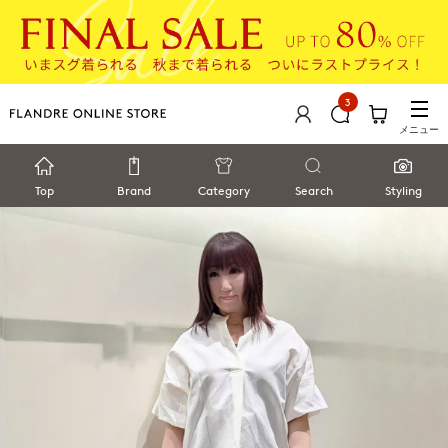
3
メニュー
Top
Brand
Category
Search
Styling