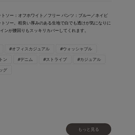
ットソー：オフホワイト／フリー パンツ：ブルー／ネイビ
ットソー。程良い厚みのある生地で白でも透けが気になりに
ラインが腰回りもスッキリカバーしてくれます。
#オフィスカジュアル
#ウォッシャブル
トン
#デニム
#ストライプ
#カジュアル
ッグ
もっと見る