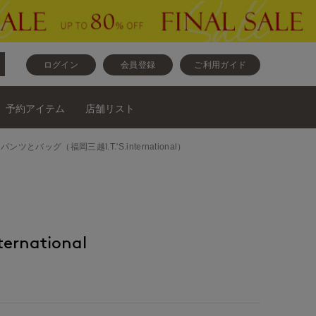
ログイン
会員登録
ご利用ガイド
予約アイテム
店舗リスト
ソーとパンツとバッグ（福岡三越I.T.'S.international）
ernational