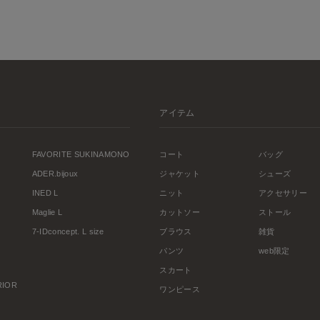
アイテム
FAVORITE SUKINAMONO
コート
バッグ
ADER.bijoux
ジャケット
シューズ
INED L
ニット
アクセサリー
Maglie L
カットソー
ストール
7-IDconcept. L size
ブラウス
雑貨
パンツ
web限定
スカート
ERIOR
ワンピース