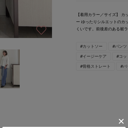
【着用カラー／サイズ】 カ
ー ゆったりシルエットのカ
くいです。前後差のある裾
#カットソー
#パンツ
#イージーケア
#コッ
#骨格ストレート
#バ