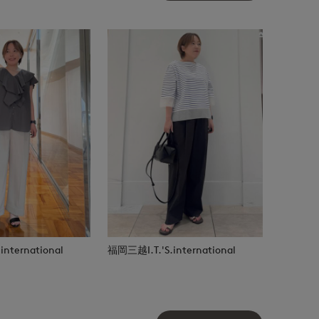
nternational
福岡三越I.T.'S.international