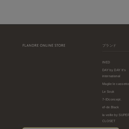
ブランド
INED
DAY by DAY It's
international
Maglie le cassetto
Le Souk
7-IDconcept.
ef-de Black
la veille by SUP
CLOSET