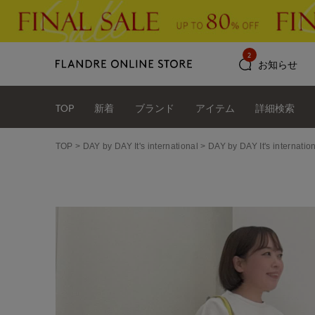
2
お知らせ
TOP
新着
ブランド
アイテム
詳細検索
TOP
DAY by DAY It's international
DAY by DAY It's int