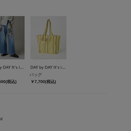
DAY by DAY It's international
DAY by DAY It's international
バッグ
500(税込)
￥7,700(税込)
al