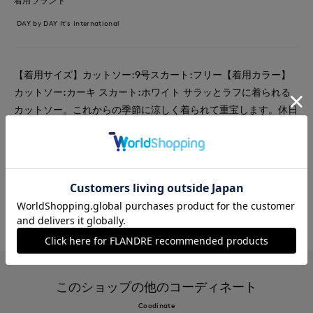
着用ブランド
DAY by DAY It's international
【着用サイズ】カットソー:9号スカート:フリー【着用カラー】
カットソー:カーキ スカート:ホワイト サラッとラフに着られる
カットソー。これからの季節に涼しく着られて重宝します。休日
お散歩スタイルに。
#カットソー
#スカート
#休日
#ウォッシャブル
#イージーケア
#コットン
#骨格ウェーブ
#おでかけ
このショップの他のコーディネート
Coodinate