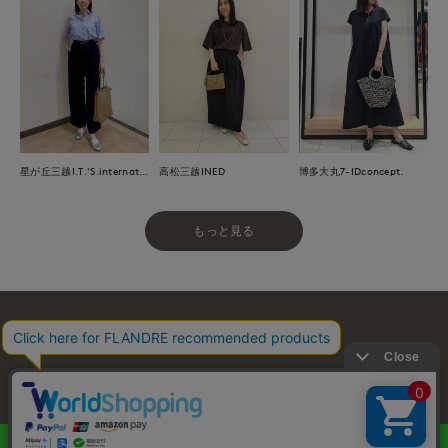
星が丘三越I.T.'S.international
高松三越INED
博多大丸7-IDconcept.
もっと見る
お問い合わせ
利用規約
会社概要
プライバシーポリシー
特定商取引・古物営業法に基づく表示
店舗リスト