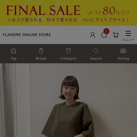
2
メニュー
Top
Brand
Category
Search
Styling