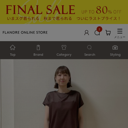
2
メニュー
Top
Brand
Category
Search
Styling