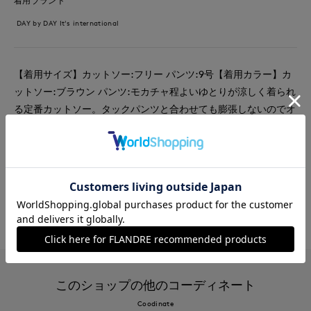
着用ブランド
DAY by DAY It's international
【着用サイズ】カットソー:フリー パンツ:9号【着用カラー】カ
ットソー:ブラウン パンツ:モカチャ程よいゆとりが涼しく着られ
る定番カットソー。タックパンツと合わせても膨張しないのでオ
ススメですよ！
#カットソー
#パンツ
#通勤・仕事
#ウォッシャブル
#イージーケア
#コットン
#骨格ウェーブ
#旅行
このショップの他のコーディネート
Coodinate