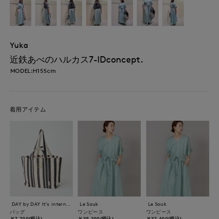
Yuka
近鉄あべのハルカス7-IDconcept.
MODEL:H155cm
着用アイテム
DAY by DAY It's international
Le Souk
Le Souk
バッグ
ワンピース
ワンピース
￥7,700(税込)
￥35,200(税込)
￥37,400(税込)