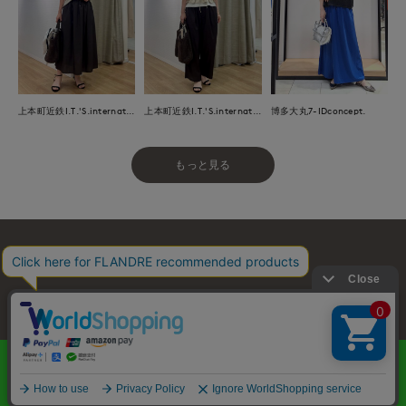
上本町近鉄I.T.'S.international
上本町近鉄I.T.'S.international
博多大丸7-IDconcept.
もっと見る
お問い合わせ
利用規約
会社概要
プライバシーポリシー
特定商取引・古物営業法に基づく表示
店舗リスト
© FLANDRE CO., LTD.