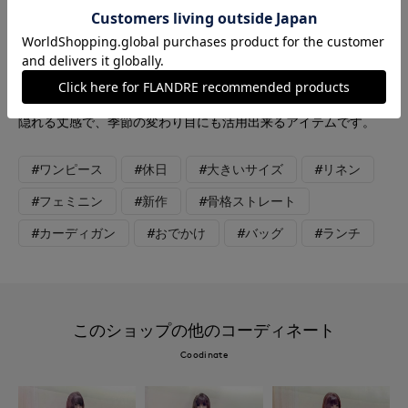
お出掛けワンピースコーディネート ゆったりとしたシルエット
のワンピースは、胸元はスッキリとしたVネックで抜け感もあ
り、肘が隠れる袖丈も嬉しいポイントです。ウエストは紐で調節
可能で、後ろゴム仕様で楽にお好みのシルエットで快適に着て頂
けます。さらっとした軽やかなVネックカーディガンはヒップが
隠れる丈感で、季節の変わり目にも活用出来るアイテムです。
#ワンピース
#休日
#大きいサイズ
#リネン
#フェミニン
#新作
#骨格ストレート
#カーディガン
#おでかけ
#バッグ
#ランチ
このショップの他のコーディネート
Coodinate