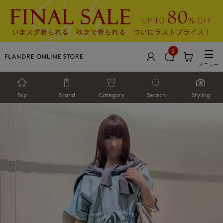
2
メニュー
Top
Brand
Category
Search
Styling