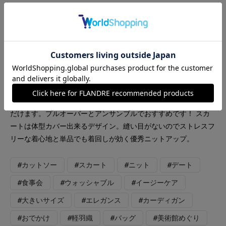
INED
INED L
FAVORITE SUKINAMONO
【着用サイズ】全て9号 【着用カラー】ニット/スカート:ネイビ
ー カットソー:チャコール お出かけニットアップスタイル ニッ
トアップはキュプラ混で夏場まで着回して頂ける快適な着心地。
カーディガンはゆとりのあるデザインで1枚着でも着回していた
だけます。プルオーバーとアンサンブルでおすすめです！ スカ
ートは体型カバー出来るデザイン。縫い目がないのでストレスフ
リーな着心地と単品でも着回しが効く優秀ニットアップ。
#カットソー
#スカート
#ニット
#デート
#食事会
#ウォッシャブル
#イージーケア
#大きいサイズ
#エレガンス
#カーディガン
#おでかけ
#軽羽織
#バッグ
#美術館めぐり