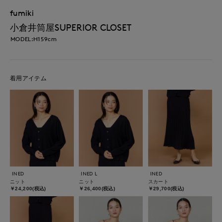
fumiki
小倉井筒屋SUPERIOR CLOSET
MODEL:H159cm
着用アイテム
INED
INED L
INED
ニット
ニット
スカート
￥24,200(税込)
￥26,400(税込)
￥29,700(税込)