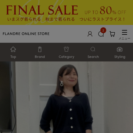
2
メニュー
Top
Brand
Category
Search
Styling