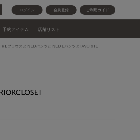
ログイン
会員登録
ご利用ガイド
予約アイテム
店舗リスト
スとMaglie LブラウスとINEDパンツとINED LパンツとFAVORITE
IORCLOSET