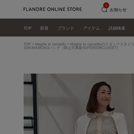
2
お知らせ
TOP
新着
ブランド
アイテム
詳細検索
TOP
Maglie le cassetto
Maglie le cassettoのスタッフス
SUKINAMONOバッグ（岡山天満屋SUPERIORCLOSET）