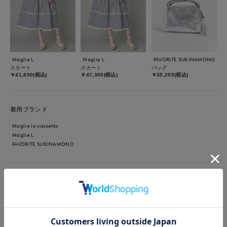
Maglie L
Maglie L
FAVORITE SUKINAMONO
スカート
スカート
バッグ
￥41,800(税込)
￥47,300(税込)
￥35,200(税込)
着用ブランド
Maglie le cassetto
Maglie L
FAVORITE SUKINAMONO
【着用サイズ：カラー】トップス：9号：ブラック スカート：9
号：ストライプ レースの切り替えがポイントのスカートはハリ
のある素材で立体的シルエットに。ストライプの地の目をかえて
いるのもオシャレポイントです。コンパクトシルエットが毎年人