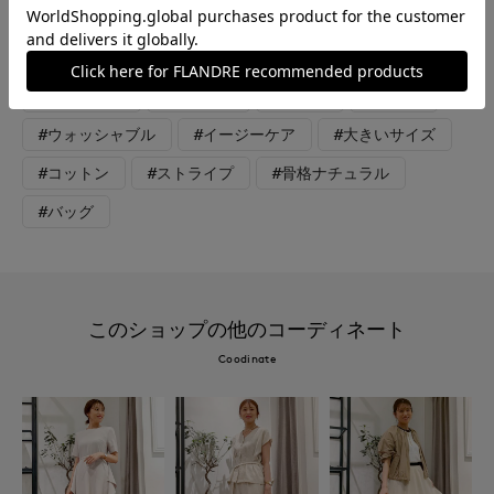
気のTシャツをあわせてマーリエらしいカジュアルコーディネー
トにしてみました。
#カットソー
#スカート
#女子会
#デート
#ウォッシャブル
#イージーケア
#大きいサイズ
#コットン
#ストライプ
#骨格ナチュラル
#バッグ
このショップの他のコーディネート
Coodinate