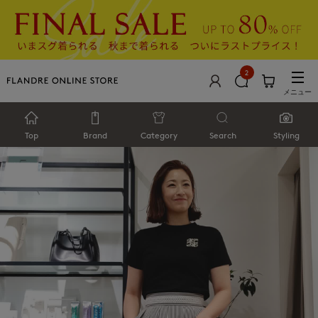
2
メニュー
Top
Brand
Category
Search
Styling